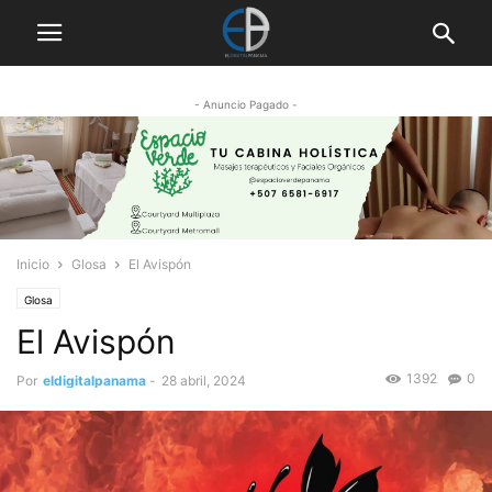
- Anuncio Pagado -
Inicio
Glosa
El Avispón
Glosa
El Avispón
1392
0
Por
eldigitalpanama
-
28 abril, 2024