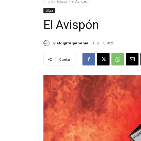
Inicio
Glosa
El Avispón
Glosa
El Avispón
By
eldigitalpanama
15 julio, 2025
Cuota