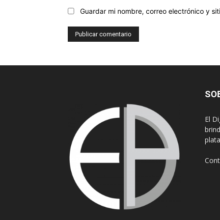
Guardar mi nombre, correo electrónico y s
SO
El D
brin
plat
Cont