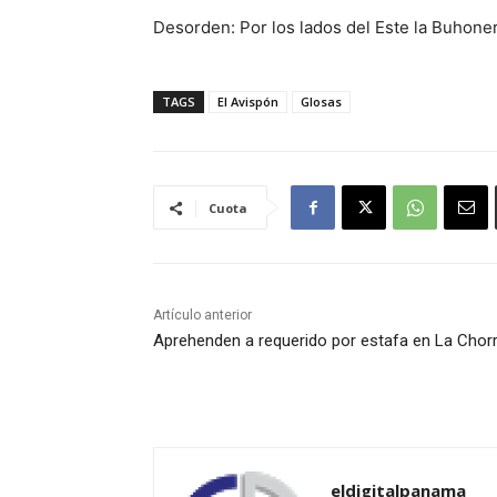
Desorden: Por los lados del Este la Buhonerí
TAGS
El Avispón
Glosas
Cuota
Artículo anterior
Aprehenden a requerido por estafa en La Chor
eldigitalpanama