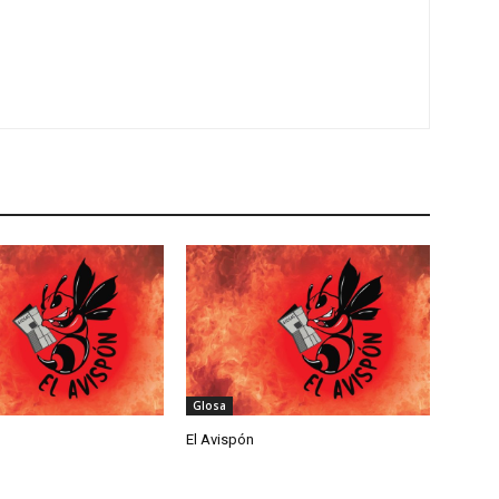
Glosa
El Avispón