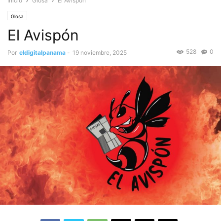
Inicio
Glosa
El Avispón
Glosa
El Avispón
528
0
Por
eldigitalpanama
-
19 noviembre, 2025