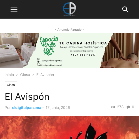
- Anuncio Pagado -
Inicio
Glosa
El Avispón
Glosa
El Avispón
278
0
Por
eldigitalpanama
-
17 junio, 2026