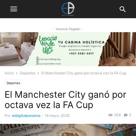
- Anuncio Pagado -
Inicio
Deportes
El Manchester City ganó por octava vez la FA Cup
Deportes
El Manchester City ganó por
octava vez la FA Cup
206
0
Por
eldigitalpanama
-
16 mayo, 2026