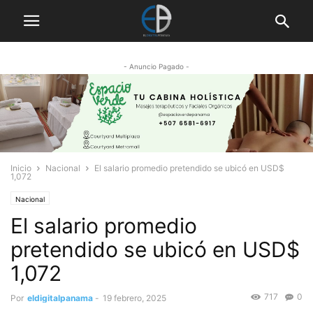
- Anuncio Pagado -
Inicio
Nacional
El salario promedio pretendido se ubicó en USD$
1,072
Nacional
El salario promedio
pretendido se ubicó en USD$
1,072
717
0
Por
eldigitalpanama
-
19 febrero, 2025