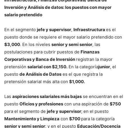
Inversión y Análisis de datos
:
los puestos con mayor
salario pretendido
En el segmento
j
efe
y s
upervisor
,
Infraestructura
es el
puesto donde se requiere el mayor salario pretendido con
$3,000
. En los niveles
s
enior
y s
emi
s
enior
, las
postulaciones para cubrir puestos de
Finanzas
Corporativas y Banca de Inversión
registran la mayor
pretensión
salarial con $2,150.
En la categoría
j
unior
, el
puesto
de Análisis de Datos
es el que registra la
pretensión salarial más alta con
$1,000.
Las
aspiraciones salariales más bajas
se encuentran en el
puesto
Oficios y profesiones
con una aspiración de
$750
para el segmento de
jefe y supervisor
; en el puesto
Mantenimiento y Limpieza
con
$700
para la categoría
senior y semi senior
; y en el puesto
Educación/Docencia