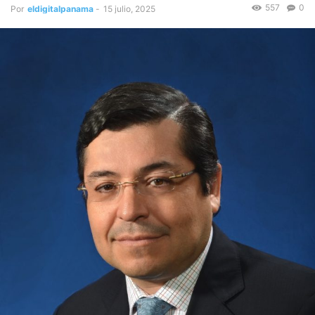
557
0
Por
eldigitalpanama
-
15 julio, 2025