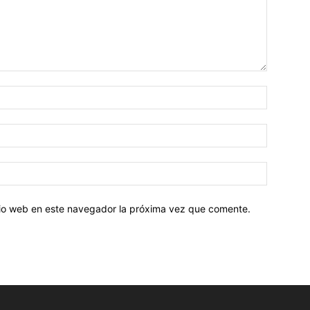
Nombre:
Correo
electróni
Sitio
web:
itio web en este navegador la próxima vez que comente.