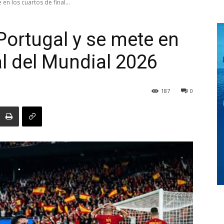
en los cuartos de final...
Portugal y se mete en
Digital
al del Mundial 2026
187
0
Panamá