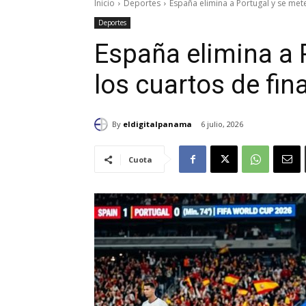
Inicio
Deportes
España elimina a Portugal y se mete 
Deportes
España elimina a 
los cuartos de fin
By
eldigitalpanama
6 julio, 2026
Cuota