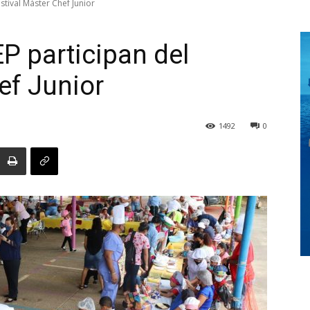
stival Máster Chef Junior
P participan del
Digital
ef Junior
1492
0
Panamá