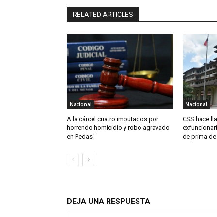
RELATED ARTICLES
Nacional
Nacional
A la cárcel cuatro imputados por
CSS hace ll
horrendo homicidio y robo agravado
exfuncionari
en Pedasí
de prima de
DEJA UNA RESPUESTA