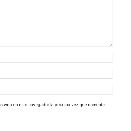
Nombre:
Correo
electróni
Sitio
web:
itio web en este navegador la próxima vez que comente.