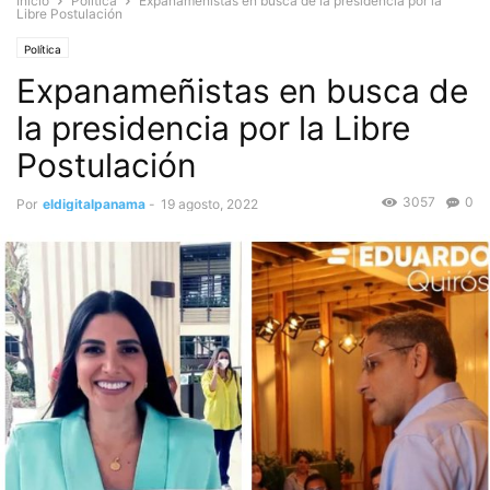
Inicio
Política
Expanameñistas en busca de la presidencia por la
Libre Postulación
Política
Expanameñistas en busca de
la presidencia por la Libre
Postulación
3057
0
Por
eldigitalpanama
-
19 agosto, 2022