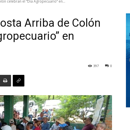
ón celebran el “Día Agropecuario” en...
osta Arriba de Colón
Digital
gropecuario” en
Panamá
397
0