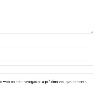
Nombre:
Correo
electróni
Sitio
web:
itio web en este navegador la próxima vez que comente.