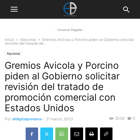
- Anuncio Pagado -
Inicio
Nacional
Gremios Avicola y Porcino piden al Gobierno solicitar
revisión del tratado de...
Nacional
Gremios Avicola y Porcino
piden al Gobierno solicitar
revisión del tratado de
promoción comercial con
Estados Unidos
2038
0
Por
eldigitalpanama
-
21 marzo, 2023