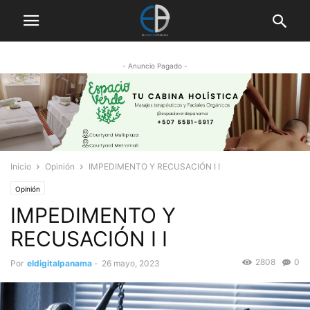
- Anuncio Pagado -
Inicio
Opinión
IMPEDIMENTO Y RECUSACIÓN I I
Opinión
IMPEDIMENTO Y
RECUSACIÓN I I
2808
0
Por
eldigitalpanama
-
26 mayo, 2023