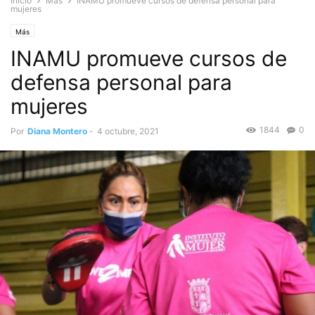
Inicio
Más
INAMU promueve cursos de defensa personal para
mujeres
Más
INAMU promueve cursos de
defensa personal para
mujeres
1844
0
Por
Diana Montero
-
4 octubre, 2021