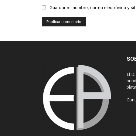
Guardar mi nombre, correo electrónico y s
SO
El D
brin
plat
Cont