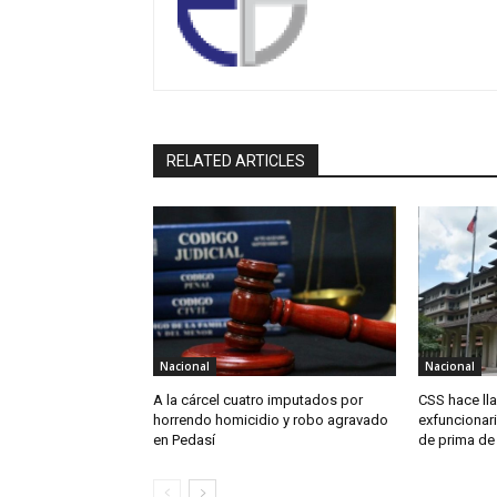
RELATED ARTICLES
Nacional
Nacional
A la cárcel cuatro imputados por
CSS hace ll
horrendo homicidio y robo agravado
exfuncionari
en Pedasí
de prima de