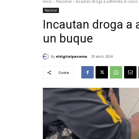
Inicio
Nacional
Incautan droga a adherida al casco
Nacional
Incautan droga a 
un buque
By
eldigitalpanama
29 abril, 2024
Cuota