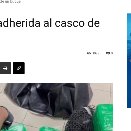
 de un buque
adherida al casco de
Digital
1028
0
Panamá