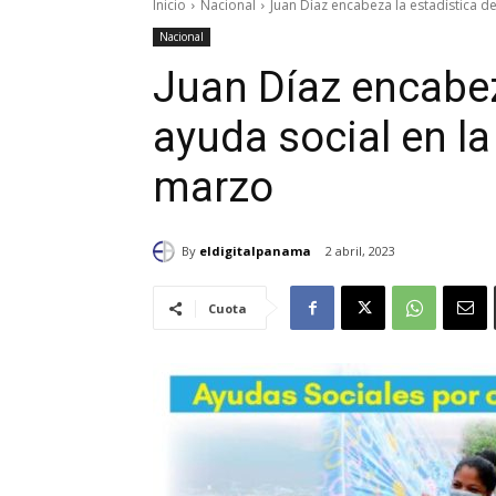
Inicio
Nacional
Juan Díaz encabeza la estadística de
Nacional
Juan Díaz encabez
ayuda social en l
marzo
By
eldigitalpanama
2 abril, 2023
Cuota