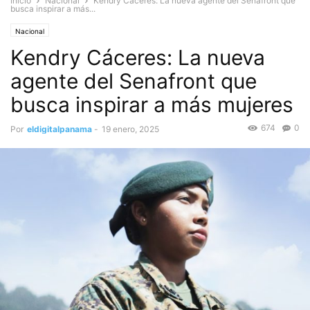
Inicio
Nacional
Kendry Cáceres: La nueva agente del Senafront que
busca inspirar a más...
Nacional
Kendry Cáceres: La nueva
agente del Senafront que
busca inspirar a más mujeres
674
0
Por
eldigitalpanama
-
19 enero, 2025