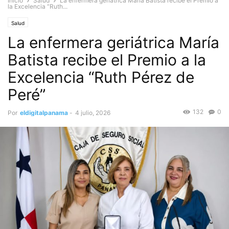
Inicio
Salud
La enfermera geriátrica María Batista recibe el Premio a
la Excelencia “Ruth...
Salud
La enfermera geriátrica María
Batista recibe el Premio a la
Excelencia “Ruth Pérez de
Peré”
132
0
Por
eldigitalpanama
-
4 julio, 2026