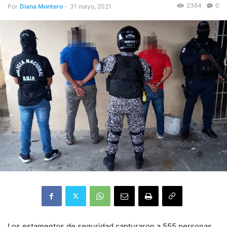
2364
0
Por
Diana Montero
-
31 mayo, 2021
Los estamentos de seguridad capturaron a 555 personas