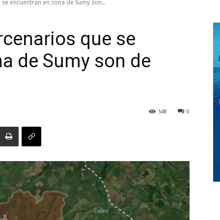
se encuentran en zona de Sumy son...
rcenarios que se
Digital
na de Sumy son de
Panamá
548
0