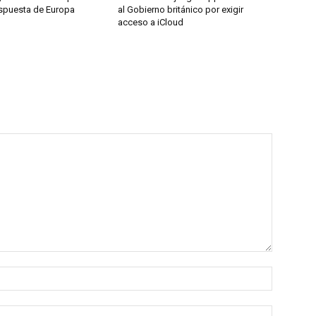
espuesta de Europa
al Gobierno británico por exigir
acceso a iCloud
Nombre:
Correo