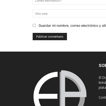
Guardar mi nombre, correo electrónico y s
SO
El D
brin
plat
Cont