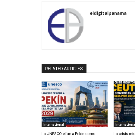
eldigitalpanama
RELATED ARTICLES
Internacional
Internaciona
La UNESCO elige a Pekín como
La crisis mi