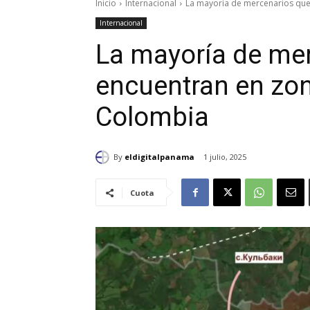
Inicio
Internacional
La mayoría de mercenarios que 
Internacional
La mayoría de me
encuentran en zo
Colombia
By
eldigitalpanama
1 julio, 2025
Cuota