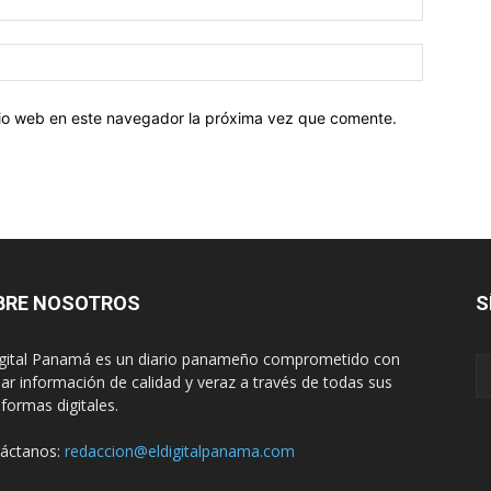
electróni
Sitio
web:
itio web en este navegador la próxima vez que comente.
BRE NOSOTROS
S
igital Panamá es un diario panameño comprometido con
dar información de calidad y veraz a través de todas sus
aformas digitales.
áctanos:
redaccion@eldigitalpanama.com