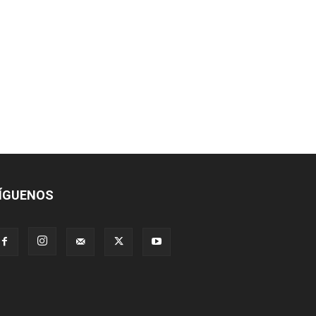
co:*
ÍGUENOS