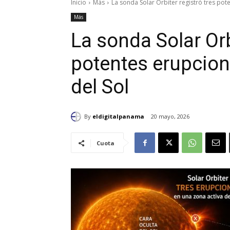
Inicio
Más
La sonda Solar Orbiter registró tres pote
Más
La sonda Solar Orb
potentes erupcion
del Sol
By
eldigitalpanama
20 mayo, 2026
Cuota