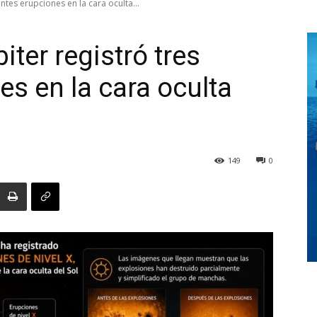
ntes erupciones en la cara oculta...
iter registró tres
Digital
es en la cara oculta
Panamá
149
0