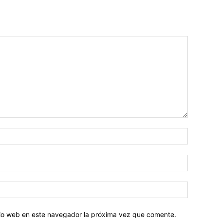
Nombre:
Correo
electróni
Sitio
web:
itio web en este navegador la próxima vez que comente.