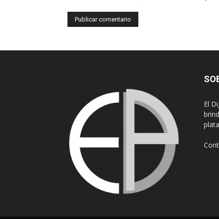
SO
El D
brin
plat
Cont