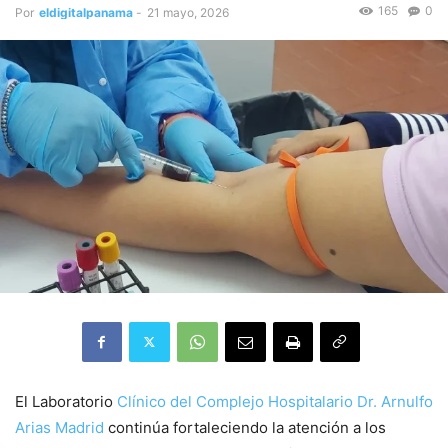
165
0
Por
eldigitalpanama
-
21 mayo, 2026
El Laboratorio
Clínico del Complejo Hospitalario Dr. Arnulfo
Arias Madrid
continúa fortaleciendo la atención a los