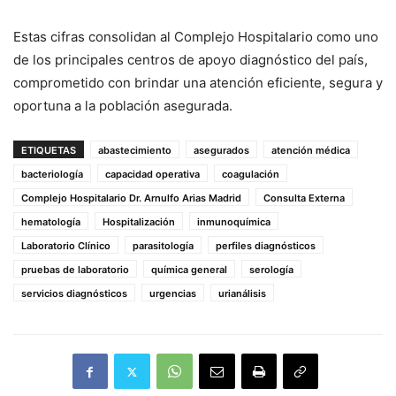
Estas cifras consolidan al Complejo Hospitalario como uno
de los principales centros de apoyo diagnóstico del país,
comprometido con brindar una atención eficiente, segura y
oportuna a la población asegurada.
ETIQUETAS
abastecimiento
asegurados
atención médica
bacteriología
capacidad operativa
coagulación
Complejo Hospitalario Dr. Arnulfo Arias Madrid
Consulta Externa
hematología
Hospitalización
inmunoquímica
Laboratorio Clínico
parasitología
perfiles diagnósticos
pruebas de laboratorio
química general
serología
servicios diagnósticos
urgencias
urianálisis