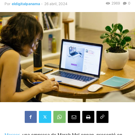
2969
0
Por
eldigitalpanama
-
26 abril, 2024
Mercer
, una empresa de Marsh McLennan, presentó en