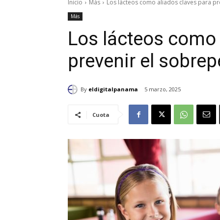
Inicio
Más
Los lácteos como aliados claves para pr
Más
Los lácteos como 
prevenir el sobrep
By
eldigitalpanama
5 marzo, 2025
Cuota