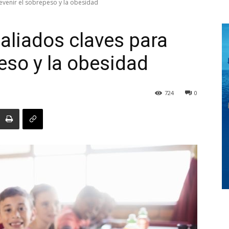
evenir el sobrepeso y la obesidad
aliados claves para
Digital
eso y la obesidad
724
0
Panamá