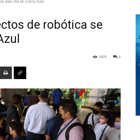
se dan cita en Cerro Azul
ctos de robótica se
Digital
 Azul
1475
0
Panamá