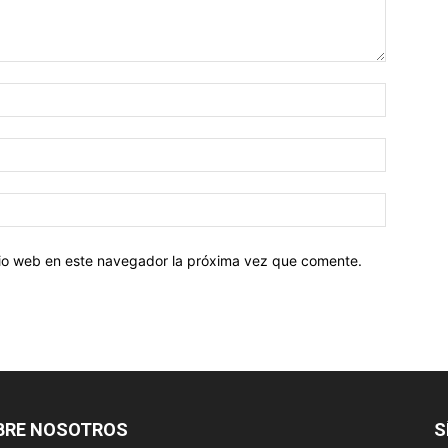
Nombre:
Correo
electróni
Sitio
web:
itio web en este navegador la próxima vez que comente.
BRE NOSOTROS
S