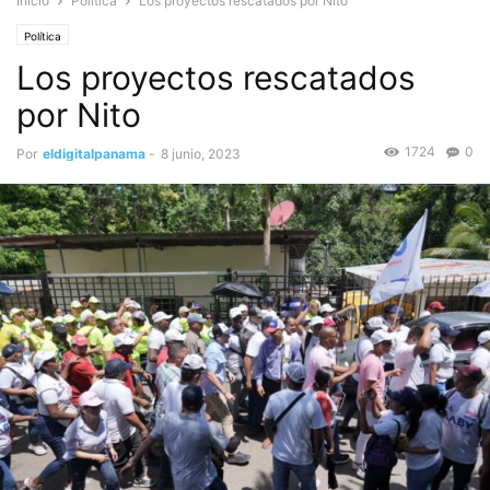
Inicio
Política
Los proyectos rescatados por Nito
Política
Los proyectos rescatados
por Nito
1724
0
Por
eldigitalpanama
-
8 junio, 2023