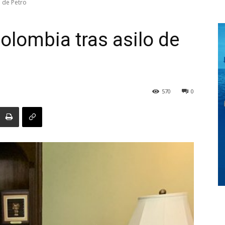
o de Petro
Colombia tras asilo de
Digital
570
0
Panamá