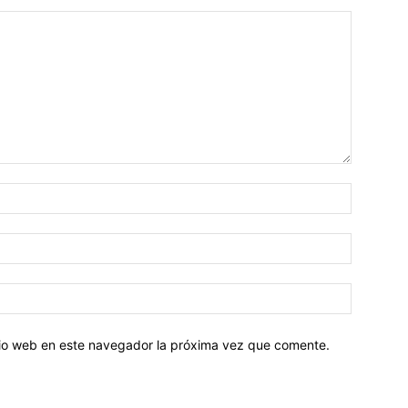
Nombre:
Correo
electróni
Sitio
web:
itio web en este navegador la próxima vez que comente.