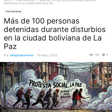
Inicio
Internacional
Más de 100 personas detenidas durante
disturbios en la ciudad boliviana de...
Internacional
Más de 100 personas
detenidas durante disturbios
en la ciudad boliviana de La
Paz
190
0
Por
eldigitalpanama
-
19 mayo, 2026