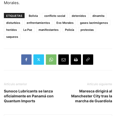
Morales.
ETIQUETAS
Bolivia
conflicto social
detenidos
dinamita
disturbios
enfrentamientos
Evo Morales
gases lacrimógenos
heridos
La Paz
manifestantes
Policía
protestas
saqueos
Artículo anterior
Artículo siguiente
Sunoco Lubricants se lanza
Maresca dirigirá al
oficialmente en Panamá con
Manchester City tras la
Quantum Imports
marcha de Guardiola