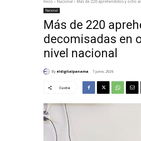
Inicio
Nacional
Más de 220 aprehendidos y ocho arm
Nacional
Más de 220 apreh
decomisadas en op
nivel nacional
By
eldigitalpanama
7 junio, 2026
Cuota