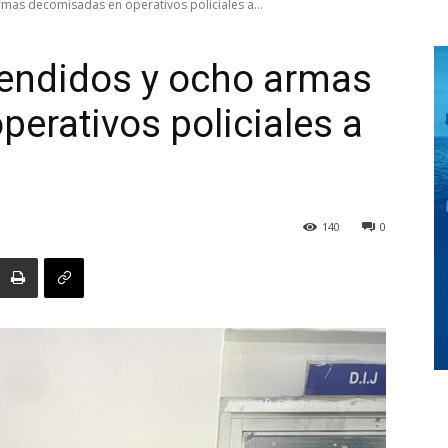
as decomisadas en operativos policiales a...
endidos y ocho armas
Digital
erativos policiales a
Panamá
140
0