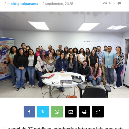
415
0
Por
eldigitalpanama
-
9 septiembre, 2025
Un total de 27 médicos veterinarios internos iniciaron esta