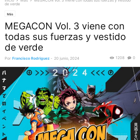
Inicio
Más
MEGACON Vol. 3 viene con todas sus fuerzas y vestido
de verde
Más
MEGACON Vol. 3 viene con
todas sus fuerzas y vestido
de verde
1208
0
Por
Francisco Rodriguez
-
20 junio, 2024