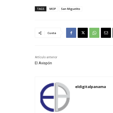
TAGS
MOP
San Miguelito
Cuota
Artículo anterior
El Avispón
eldigitalpanama