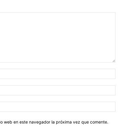
Nombre:
Correo
electróni
Sitio
web:
itio web en este navegador la próxima vez que comente.