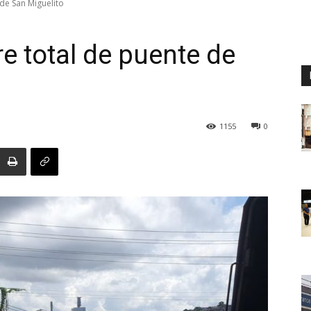
de San Miguelito
e total de puente de
Digital
1155
0
Panamá