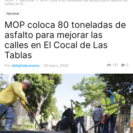
Inicio
Nacional
MOP coloca 80 toneladas de asfalto para mejorar las
calles en El...
Nacional
MOP coloca 80 toneladas de
asfalto para mejorar las
calles en El Cocal de Las
Tablas
151
0
Por
eldigitalpanama
-
29 mayo, 2026