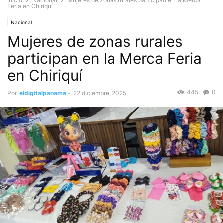
Inicio
Nacional
Mujeres de zonas rurales participan en la Merca
Feria en Chiriquí
Nacional
Mujeres de zonas rurales
participan en la Merca Feria
en Chiriquí
445
0
Por
eldigitalpanama
-
22 diciembre, 2025