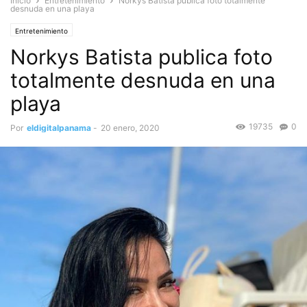
Inicio
Entretenimiento
Norkys Batista publica foto totalmente
desnuda en una playa
Entretenimiento
Norkys Batista publica foto
totalmente desnuda en una
playa
19735
0
Por
eldigitalpanama
-
20 enero, 2020