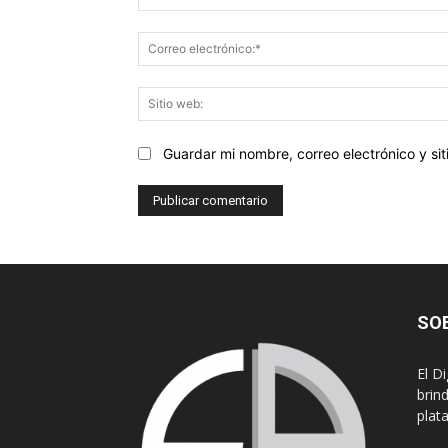
Guardar mi nombre, correo electrónico y s
SO
El D
brin
plat