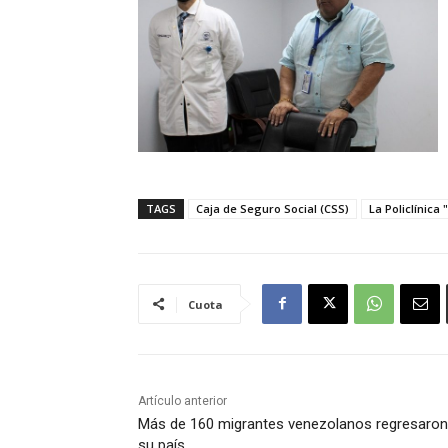
TAGS
Caja de Seguro Social (CSS)
La Policlínica
Cuota
Artículo anterior
Más de 160 migrantes venezolanos regresaron
su país