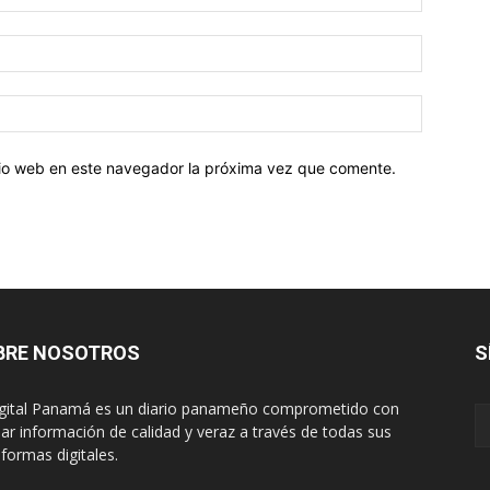
Correo
electróni
Sitio
web:
itio web en este navegador la próxima vez que comente.
BRE NOSOTROS
S
igital Panamá es un diario panameño comprometido con
dar información de calidad y veraz a través de todas sus
aformas digitales.