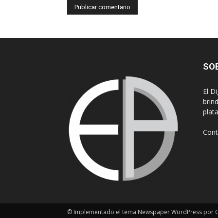
SO
El D
brin
plat
Cont
© Implementado el tema Newspaper WordPress por Cr