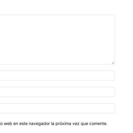
Nombre:
Correo
electróni
Sitio
web:
itio web en este navegador la próxima vez que comente.