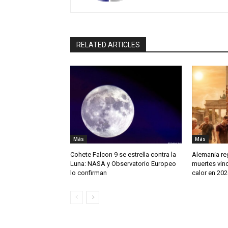
RELATED ARTICLES
Más
Más
Cohete Falcon 9 se estrella contra la
Alemania reg
Luna: NASA y Observatorio Europeo
muertes vinc
lo confirman
calor en 202