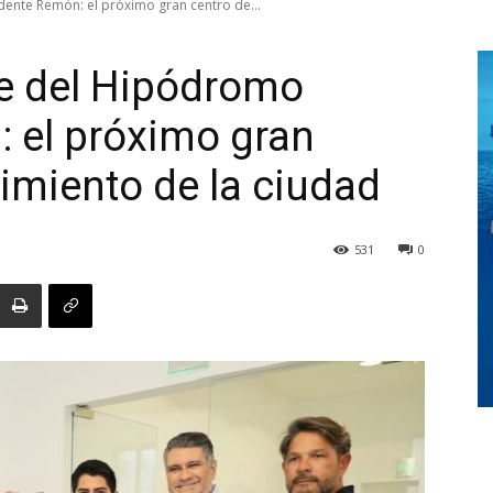
dente Remón: el próximo gran centro de...
te del Hipódromo
Digital
 el próximo gran
nimiento de la ciudad
Panamá
531
0