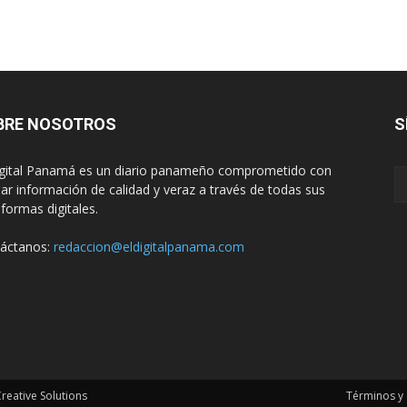
BRE NOSOTROS
S
igital Panamá es un diario panameño comprometido con
dar información de calidad y veraz a través de todas sus
aformas digitales.
áctanos:
redaccion@eldigitalpanama.com
eative Solutions
Términos y