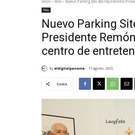
Inicio
Más
Nuevo Parking Site del Hipódromo Presi
Más
Nuevo Parking Si
Presidente Remón:
centro de entrete
By
eldigitalpanama
17 agosto, 2025
Cuota