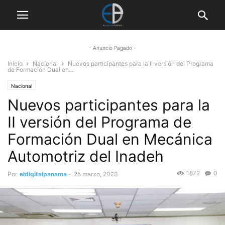
- Anuncio Pagado -
Inicio
Nacional
Nuevos participantes para la II versión del Programa
de Formación Dual en...
Nacional
Nuevos participantes para la
II versión del Programa de
Formación Dual en Mecánica
Automotriz del Inadeh
1872
0
Por
eldigitalpanama
-
25 marzo, 2023