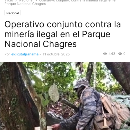
Inicio
Nacional
Operativo conjunto contra la minería ilegal en el
Parque Nacional Chagres
Nacional
Operativo conjunto contra la
minería ilegal en el Parque
Nacional Chagres
443
0
Por
eldigitalpanama
-
11 octubre, 2025