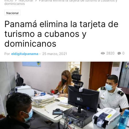
Inicio
Nacional
Panamá elimina la tarjeta de turismo a cubanos y
dominicanos
Nacional
Panamá elimina la tarjeta de
turismo a cubanos y
dominicanos
2820
0
Por
eldigitalpanama
-
25 marzo, 2021