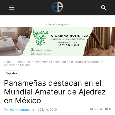
- Anuncio Pagado -
Inicio
Deportes
Panameñas destacan en el Mundial Amateur de
Ajedrez en México
Deportes
Panameñas destacan en el
Mundial Amateur de Ajedrez
en México
2224
0
Por
eldigitalpanama
-
22 julio, 2019