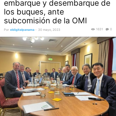
embarque y desembarque de
los buques, ante
subcomisión de la OMI
1631
0
Por
eldigitalpanama
-
30 mayo, 2023