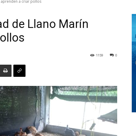
 aprenden a criar pollos
ad de Llano Marín
Digital
ollos
1159
0
Panamá