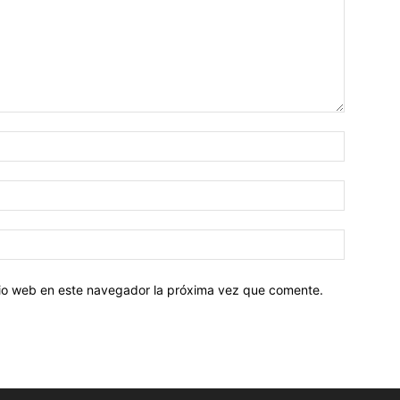
Nombre:
Correo
electróni
Sitio
web:
itio web en este navegador la próxima vez que comente.