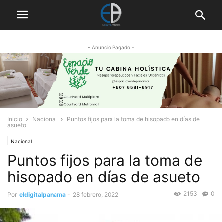
- Anuncio Pagado -
Inicio
Nacional
Puntos fijos para la toma de hisopado en días de
asueto
Nacional
Puntos fijos para la toma de
hisopado en días de asueto
2153
0
Por
eldigitalpanama
-
28 febrero, 2022