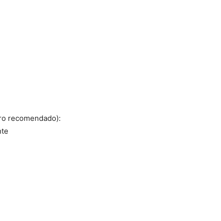
ero recomendado):
nte