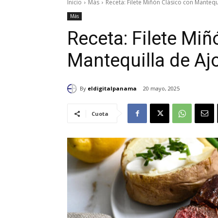
Inicio
Más
Receta: Filete Miñón Clásico con Mantequ
Más
Receta: Filete Miñ
Mantequilla de Aj
By
eldigitalpanama
20 mayo, 2025
Cuota