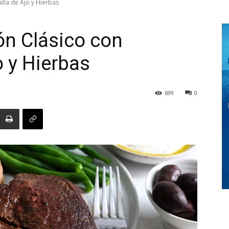
illa de Ajo y Hierbas
ón Clásico con
Digital
o y Hierbas
699
0
Panamá