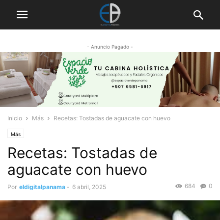
- Anuncio Pagado -
Inicio
Más
Recetas: Tostadas de aguacate con huevo
Más
Recetas: Tostadas de
aguacate con huevo
684
0
Por
eldigitalpanama
-
6 abril, 2025