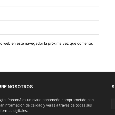
Nombre:
Correo
electróni
Sitio
web:
itio web en este navegador la próxima vez que comente.
BRE NOSOTROS
S
igital Panamá es un diario panameño comprometido con
dar información de calidad y veraz a través de todas sus
aformas digitales.