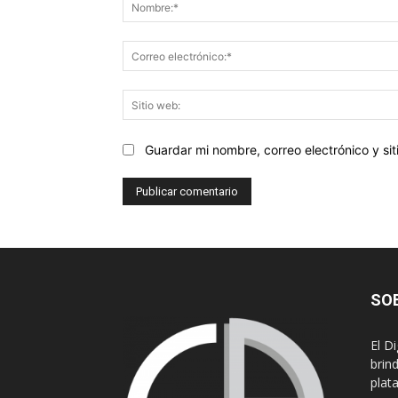
Guardar mi nombre, correo electrónico y s
SO
El D
brin
plat