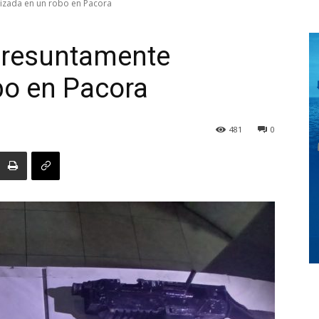
izada en un robo en Pacora
presuntamente
Digital
obo en Pacora
481
0
Panamá