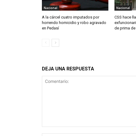
Nacional
Nacional
A la cárcel cuatro imputados por
CSS hace ll
horrendo homicidio y robo agravado
exfuncionari
en Pedasí
de prima de
DEJA UNA RESPUESTA
Comentario: