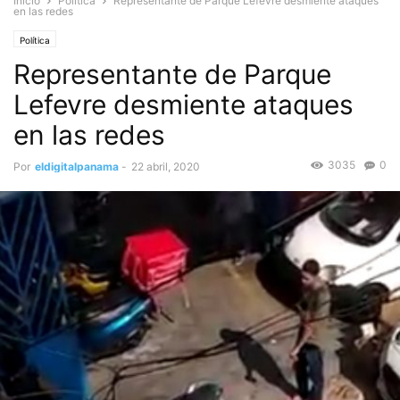
Inicio
Política
Representante de Parque Lefevre desmiente ataques
en las redes
Política
Representante de Parque
Lefevre desmiente ataques
en las redes
3035
0
Por
eldigitalpanama
-
22 abril, 2020