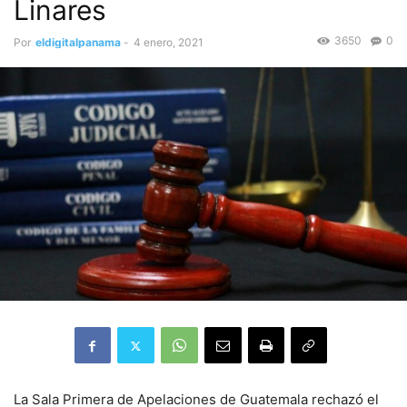
Linares
3650
0
Por
eldigitalpanama
-
4 enero, 2021
La Sala Primera de Apelaciones de Guatemala rechazó el