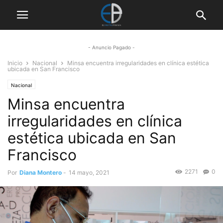
- Anuncio Pagado -
Inicio
Nacional
Minsa encuentra irregularidades en clínica estética
ubicada en San Francisco
Nacional
Minsa encuentra
irregularidades en clínica
estética ubicada en San
Francisco
2271
0
Por
Diana Montero
-
14 mayo, 2021